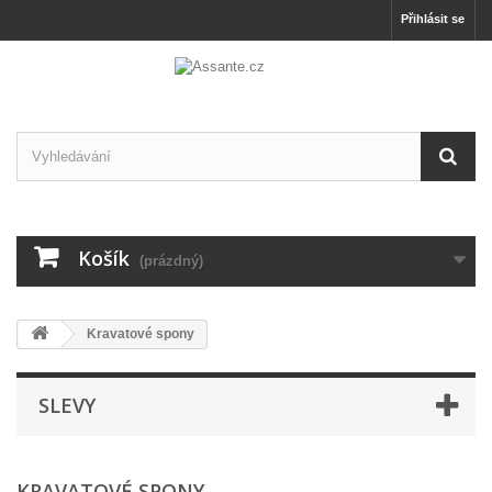
Přihlásit se
Košík
(prázdný)
Kravatové spony
SLEVY
KRAVATOVÉ SPONY