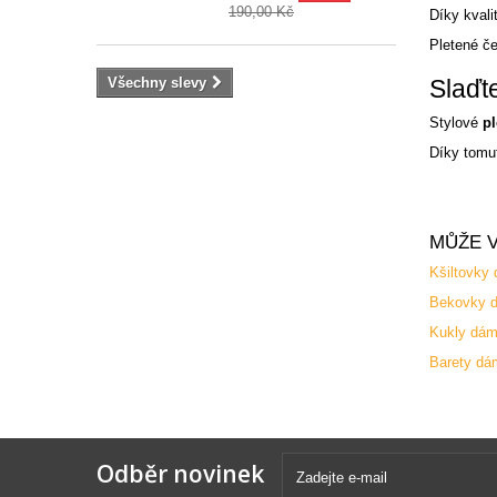
190,00 Kč
Díky kvali
Pletené če
Všechny slevy
Slaďt
Stylové
p
Díky tomu
MŮŽE V
Kšiltovky
Bekovky 
Kukly dá
Barety dá
Odběr novinek