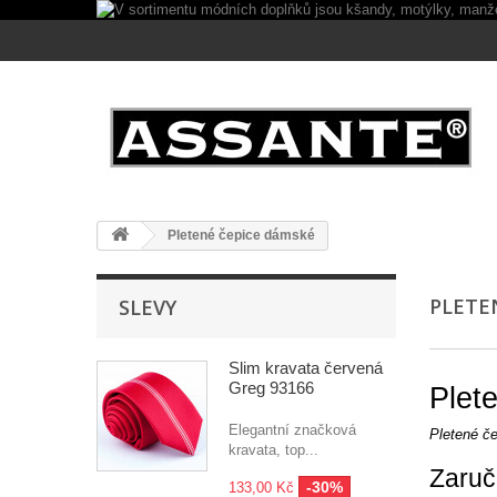
Pletené čepice dámské
PLETE
SLEVY
Slim kravata červená
Greg 93166
Plet
Elegantní značková
Pletené č
kravata, top...
Zaruč
-30%
133,00 Kč