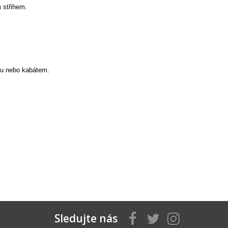
 střihem.
ou nebo kabátem.
Sledujte nás