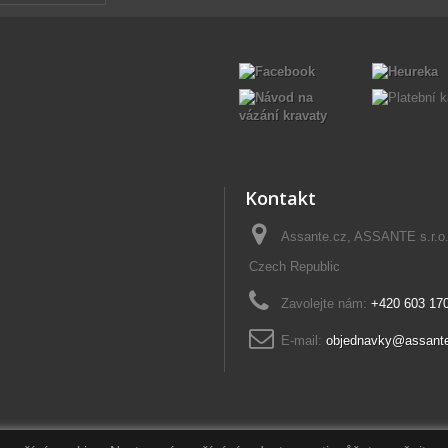
Kontakt
Assante.cz, ASSANTE s.r.o
Czech Republic
Zavolejte nám:
+420 603 17
E-mail:
objednavky@assant