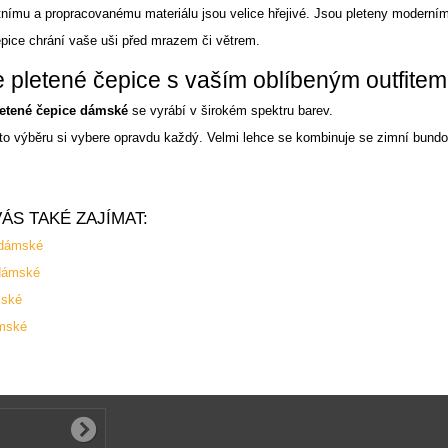
tnímu a propracovanému materiálu jsou velice hřejivé. Jsou pleteny moderním
pice chrání vaše uši před mrazem či větrem.
e pletené čepice s vaším oblíbeným outfitem
letené čepice dámské
se vyrábí v širokém spektru barev.
to výběru si vybere opravdu každý. Velmi lehce se kombinuje se zimní bund
ÁS TAKÉ ZAJÍMAT:
 dámské
dámské
mské
mské