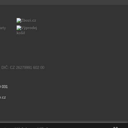
. DIČ: CZ 26279991 602 00
0 031
e.cz