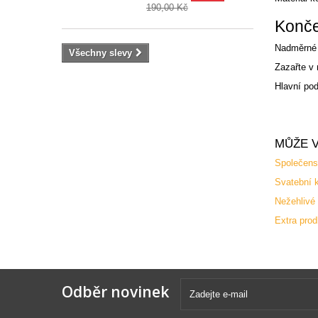
190,00 Kč
Končen
Nadměrné p
Všechny slevy
Zazařte v 
Hlavní pod
MŮŽE V
Společens
Svatební k
Nežehlivé 
Extra prod
Odběr novinek