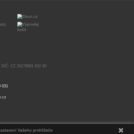
. DIČ: CZ 26279991 602 00
0 031
e.cz
nastavení Vašeho prohlížeče