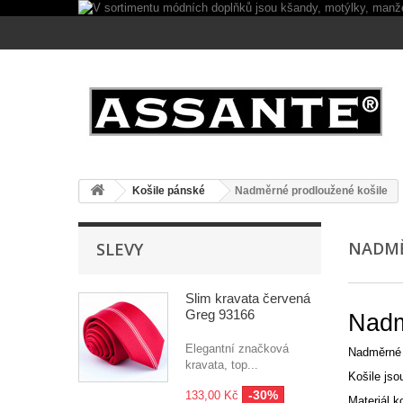
Košile pánské
Nadměrné prodloužené košile
NADMĚ
SLEVY
Slim kravata červená
Greg 93166
Nadm
Elegantní značková
Nadměrné p
kravata, top...
Košile jso
-30%
133,00 Kč
Materiál k