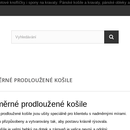
RNÉ PRODLOUŽENÉ KOŠILE
ěrné prodloužené košile
rodloužené košile jsou ušity speciálně pro klientelu s nadměrnými mírami.
u přizpůsobeny a vytvarovány tak, aby postavu krásně rýsovala.
ošile je velmi hebký na dotek a zároveň je velice pevný a odolný.