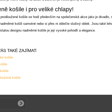
ě košile i pro veliké chlapy!
rodloužené košile se hodí především na společenské akce jako je divadlo, 
nadměrné košili samotné nebo si přes ni oblečte slušivý oblek. Jsou také leh
statou designu nadměrné košile je její vysoké pohodlí a elegance.
ÁS TAKÉ ZAJÍMAT:
ké košile
ošile
košile
loužené košile