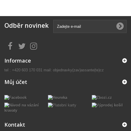
Odběr novinek
Informace
tel : +420 603 170 031 mail: objednavky(zav)assante(te)cz
Můj účet
Kontakt