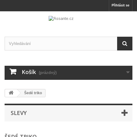
Přihlásit se
Košík
(prázdný)
Šedé triko
SLEVY
ŠEDÉ TRIKO