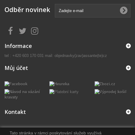
Odběr novinek
Informace
tel : +420 603 170 031 mail: objednavky(zav)assante(te)cz
Můj účet
Kontakt
Tato stránka v rámci poskytování služeb využívá