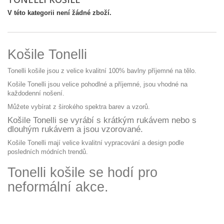
V této kategorii není žádné zboží.
Košile Tonelli
Tonelli košile jsou z velice kvalitní 100% bavlny příjemné na tělo.
Košile Tonelli jsou velice pohodlné a příjemné, jsou vhodné na
každodenní nošení.
Můžete vybírat z širokého spektra barev a vzorů.
Košile Tonelli se vyrábí s krátkým rukávem nebo s
dlouhým rukávem a jsou vzorované.
Košile Tonelli mají velice kvalitní vypracování a design podle
posledních módních trendů.
Tonelli košile se hodí pro
neformální akce.