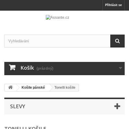
Přihlásit se
Košík
(prázdný)
Košile pánské
Tonelli košile
SLEVY
TONELLI KOŠILE