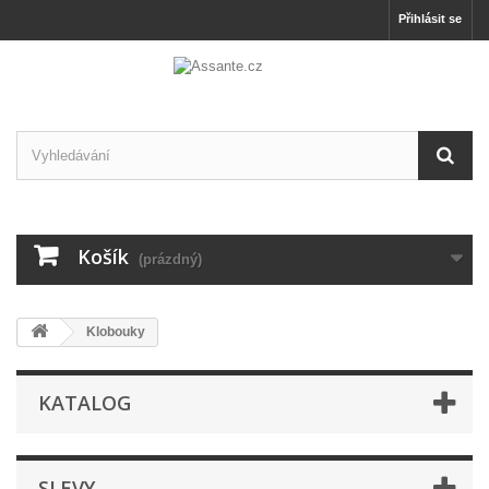
Přihlásit se
Košík
(prázdný)
Klobouky
KATALOG
SLEVY