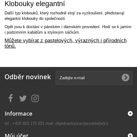
Klobouky elegantní
Další typ klobouků, který rozhodně stojí za vyzkoušení, představují
elegantní klobouky do společnosti.
Opět jsou k dostání v pánském i dámském provedení. Hodí se k jarním
i podzimním kabátům a stylovým sáčkům.
Můžete vybírat z pastelových, výrazných i přírodních
tónů.
Odběr novinek
Informace
tel : +420 603 170 031 mail: objednavky(zav)assante(te)cz
Můj účet