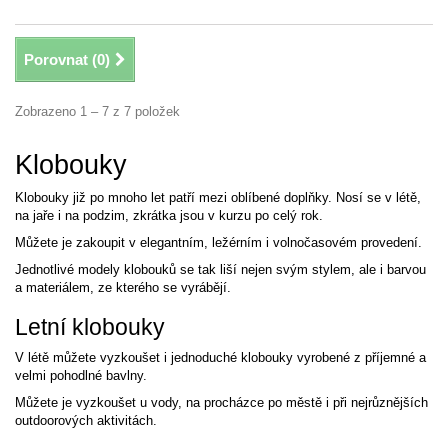
Porovnat (
0
)
Zobrazeno 1 – 7 z 7 položek
Klobouky
Klobouky již po mnoho let patří mezi oblíbené doplňky. Nosí se v létě,
na jaře i na podzim, zkrátka jsou v kurzu po celý rok.
Můžete je zakoupit v elegantním, ležérním i volnočasovém provedení.
Jednotlivé modely klobouků se tak liší nejen svým stylem, ale i barvou
a materiálem, ze kterého se vyrábějí.
Letní klobouky
V létě můžete vyzkoušet i jednoduché klobouky vyrobené z příjemné a
velmi pohodlné bavlny.
Můžete je vyzkoušet u vody, na procházce po městě i při nejrůznějších
outdoorových aktivitách.