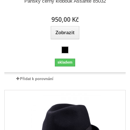
Pánský černý klobouk Assante 85032
950,00 Kč
Zobrazit
skladem
Přidat k porovnání