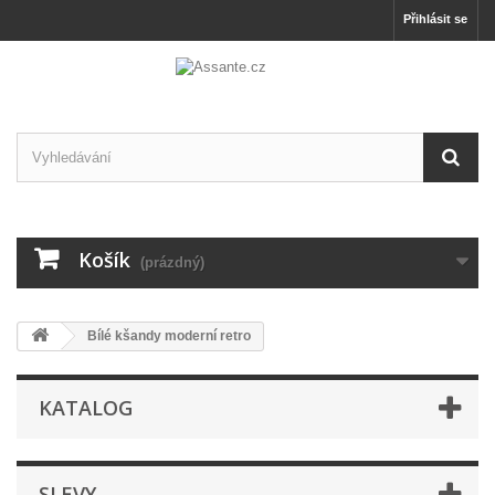
Přihlásit se
Košík
(prázdný)
Bílé kšandy moderní retro
KATALOG
SLEVY