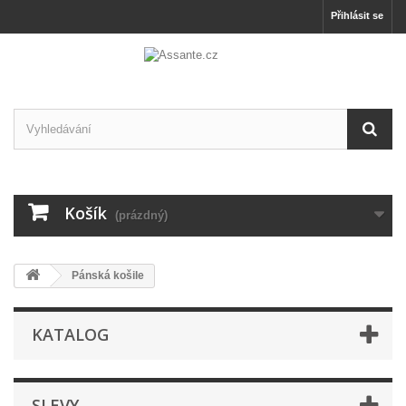
Přihlásit se
Košík
(prázdný)
Pánská košile
KATALOG
SLEVY