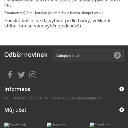
Pro snadný výběr pánské košile doporučujeme použití parametrového
filtru.
Parametrový filtr - katalog je umístěn v levém sloupci webu.
Pánská košile se dá vybírat podle barvy, velikosti,
střihu, tím se vám výběr zjednoduší.
Odběr novinek
Informace
tel : +420 603 170 031 mail: objednavky(zav)assante(te)cz
Můj účet