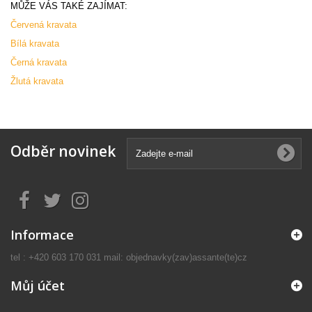
MŮŽE VÁS TAKÉ ZAJÍMAT:
Červená kravata
Bílá kravata
Černá kravata
Žlutá kravata
Odběr novinek
Informace
tel : +420 603 170 031 mail: objednavky(zav)assante(te)cz
Můj účet