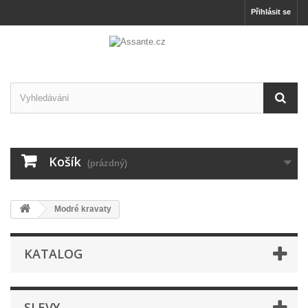
Přihlásit se
Košík
(prázdný)
Modré kravaty
KATALOG
SLEVY