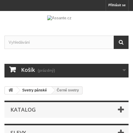
Přihlásit se
Košík
(prázdný)
Svetry pánské
Černé svetry
KATALOG
SLEVY