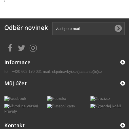
Odběr novinek
Informace
tel : +420 603 170 031 mail: objednavky(zav)assante(te)cz
Můj účet
Kontakt