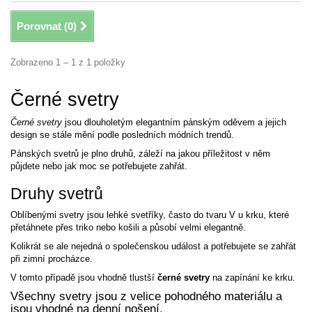
Porovnat (
0
)
Zobrazeno 1 – 1 z 1 položky
Černé svetry
Černé svetry
jsou dlouholetým elegantním pánským oděvem a jejich
design se stále mění podle posledních módních trendů.
Pánských svetrů je plno druhů, záleží na jakou příležitost v něm
půjdete nebo jak moc se potřebujete zahřát.
Druhy svetrů
Oblíbenými svetry jsou lehké svetříky, často do tvaru V u krku, které
přetáhnete přes triko nebo košili a působí velmi elegantně.
Kolikrát se ale nejedná o společenskou událost a potřebujete se zahřát
při zimní procházce.
V tomto případě jsou vhodně tlustší
černé svetry
na zapínání ke krku.
Všechny svetry jsou z velice pohodného materiálu a
jsou vhodné na denní nošení.