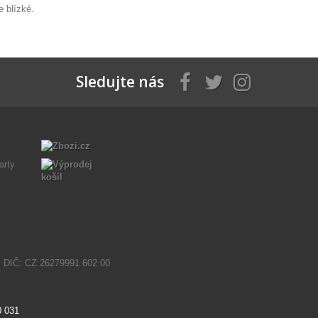
 blízké.
Sledujte nás
. DIČ: CZ 26279991 602 00
0 031