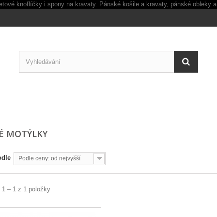
É MOTÝLKY
odle
Podle ceny: od nejvyšší
 1 – 1 z 1 položky