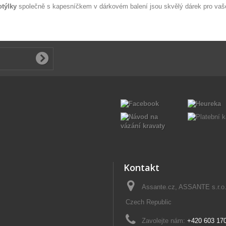
týlky
společně s kapesníčkem v dárkovém balení jsou skvělý dárek pro vaše
Kontakt
Assante.cz, ASSANTE s.r.o
Czech Republic
Zavolejte nám:
+420 603 17