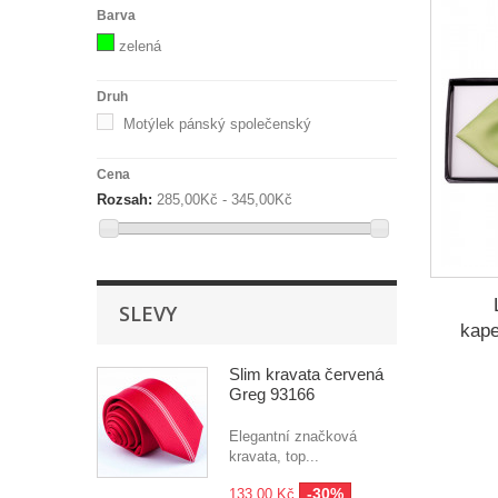
Barva
zelená
Druh
Motýlek pánský společenský
Cena
Rozsah:
285,00Kč - 345,00Kč
SLEVY
kap
Slim kravata červená
Greg 93166
Elegantní značková
kravata, top...
-30%
133,00 Kč