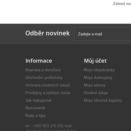
Zelené mo
Odběr novinek
Informace
Můj účet
Doprava a doručení
Moje objednávky
Obchodní podmínky
Moje dobropisy
Ochrana osobních údajů
Moje adresy
Prodejny a výdejní místa
Osobní údaje
Jak nakupovat
Moje slevové kupóny
Rozcestník
Rady a tipy
tel : +420 603 170 031 mail: