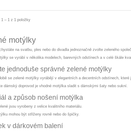
 1 – 1 z 1 položky
né motýlky
chystáte na svatbu, ples nebo do divadla jednoznačně zvolte zeleného spole
týlky
se vyrábí v několika modelech, barevných odstínech a v celé škále kval
te jednoduše správné zelené motýlky
obě se zelené motýlky vyrábějí v elegantních a decentních odstínech, které j
e dámský doprovod je vhodné motýlka sladit s dámskými šaty nebo sukní.
iál a způsob nošení motýlka
lené jsou vyrobeny z velice kvalitního materiálu.
ýlku mohou být střiženy rovně nebo do špičky.
ek v dárkovém balení