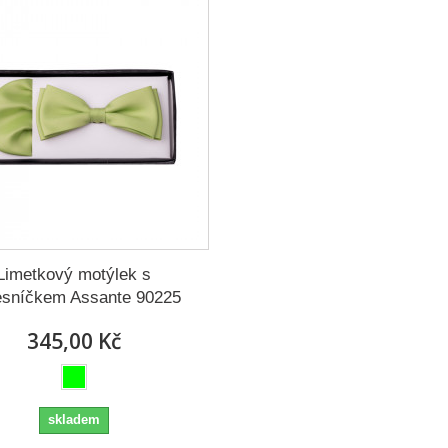
Limetkový motýlek s
esníčkem Assante 90225
345,00 Kč
skladem