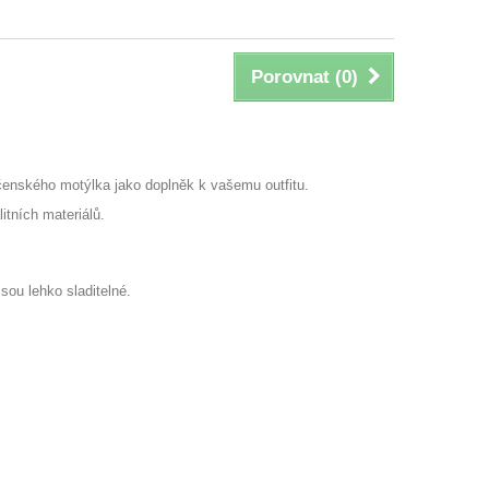
Porovnat (
0
)
čenského motýlka jako doplněk k vašemu outfitu.
itních materiálů.
sou lehko sladitelné.