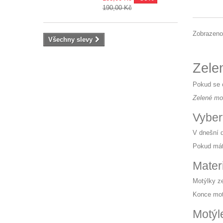
190,00 Kč
Zobrazeno
Všechny slevy
Zele
Pokud se 
Zelené mo
Vyber
V dnešní d
Pokud mát
Mater
Motýlky ze
Konce mot
Motýl