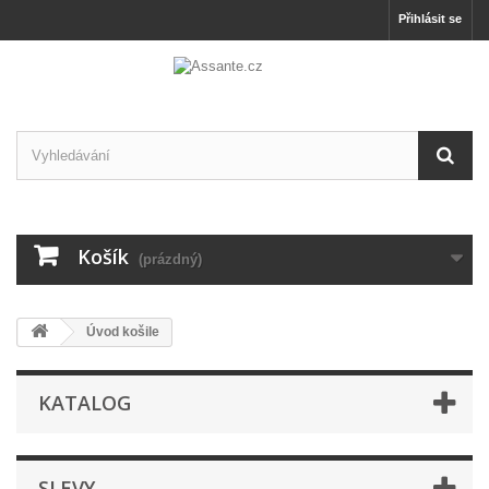
Přihlásit se
Košík
(prázdný)
Úvod košile
KATALOG
SLEVY