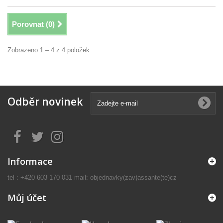
Porovnat (
0
)
Zobrazeno 1 – 4 z 4 položek
Odběr novinek
Informace
tel : +420 603 170 031 mail: objednavky(zav)assante(te)cz
Můj účet