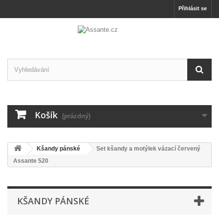
Přihlásit se
Košík
(prázdný)
Kšandy pánské
Set kšandy a motýlek vázací červený
Assante 520
KŠANDY PÁNSKÉ