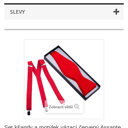
SLEVY
Zobrazit větší
Set kšandy a motýlek vázací červený Assante