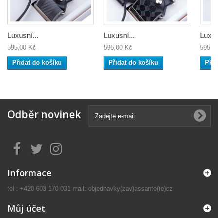
Luxusní...
Luxusní...
Luxus
595,00 Kč
595,00 Kč
595,0
Přidat do košíku
Přidat do košíku
Přid
Odběr novinek
Informace
tel : +420 603 170 031 mail: objednavky(zav)assante(te)cz
Můj účet