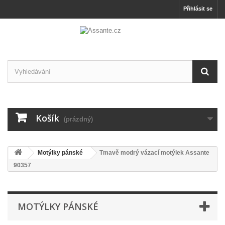
Přihlásit se
Košík
(prázdný)
Motýlky pánské
Tmavě modrý vázací motýlek Assante
90357
MOTÝLKY PÁNSKÉ