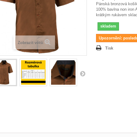
Pánská bronzová košile
100% bavlna non iron 
krátkým rukávem skla
skladem
Upozornění: posled
Zobrazit větší
Tisk