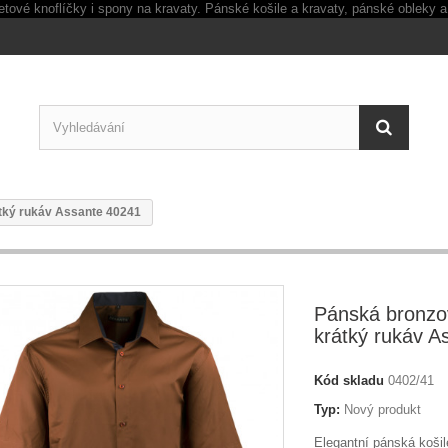
átký rukáv Assante 40241
Pánská bronzov
krátký rukáv A
Kód skladu
0402/41
Typ:
Nový produkt
Elegantní pánská koši