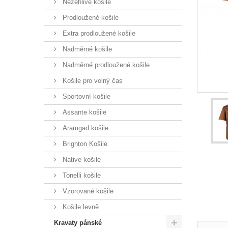
Nežehlivé košile
Prodloužené košile
Extra prodloužené košile
Nadměrné košile
Nadměrné prodloužené košile
Košile pro volný čas
Sportovní košile
Assante košile
Aramgad košile
Brighton Košile
Native košile
Tonelli košile
Vzorované košile
Košile levně
Kravaty pánské