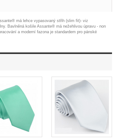
ante® má lehce vypasovaný střih (slim fit)- viz
vlny. Bavlněná košile Assante® má nežehlivou úpravu - non
ypracování a moderní fazona je standardem pro pánské