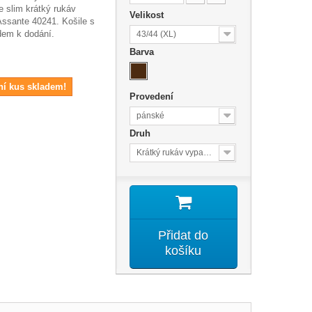
 slim krátký rukáv
Velikost
Assante 40241. Košile s
dem k dodání.
43/44 (XL)
Barva
ní kus skladem!
Provedení
pánské
Druh
Krátký rukáv vypasovaný střih
Přidat do
košíku