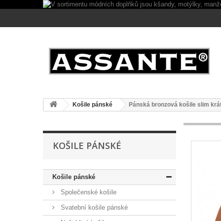
Košile pánské
Pánská bronzová košile slim kr
KOŠILE PÁNSKÉ
Košile pánské
Společenské košile
Svatební košile pánské