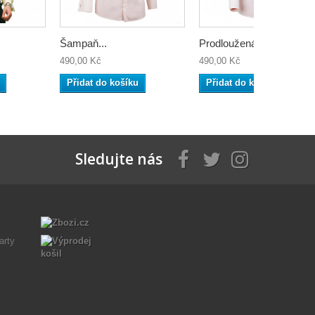
Šampaň...
Prodloužená...
490,00 Kč
490,00 Kč
Přidat do košíku
Přidat do košíku
Sledujte nás