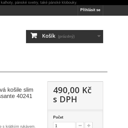
Přihlásit se
Košík
(prázdný)
490,00 Kč
á košile slim
ssante 40241
s DPH
Počet
le s krátkým rukávem.