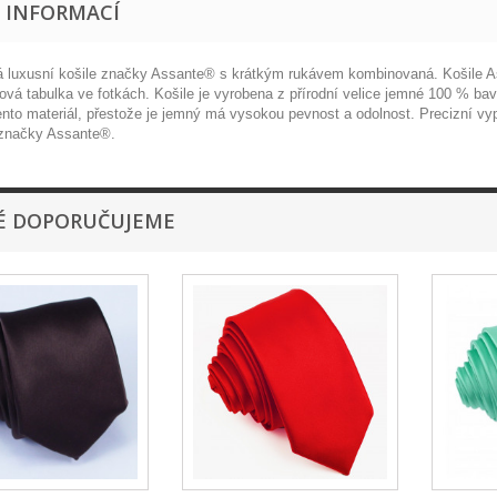
E INFORMACÍ
 luxusní košile značky Assante® s krátkým rukávem kombinovaná. Košile Ass
ová tabulka ve fotkách. Košile je vyrobena z přírodní velice jemné 100 % ba
Tento materiál, přestože je jemný má vysokou pevnost a odolnost. Precizní v
 značky Assante®.
É DOPORUČUJEME