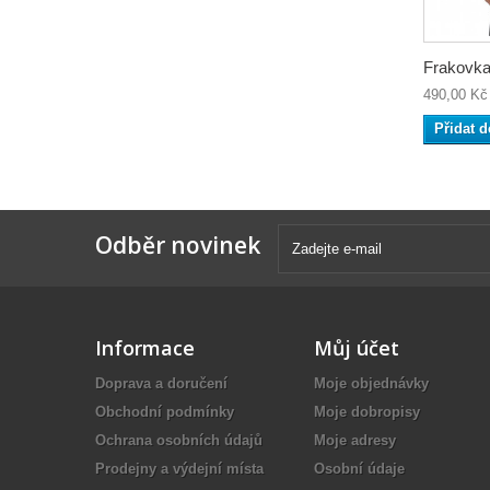
Frakovka.
490,00 Kč
Přidat d
Odběr novinek
Informace
Můj účet
Doprava a doručení
Moje objednávky
Obchodní podmínky
Moje dobropisy
Ochrana osobních údajů
Moje adresy
Prodejny a výdejní místa
Osobní údaje