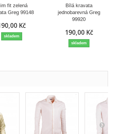
im fit zelená
Bílá kravata
ata Greg 99148
jednobarevná Greg
99920
190,00 Kč
190,00 Kč
skladem
skladem