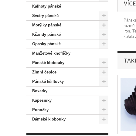
VÍC
Kalhoty pánské
Svetry pánské
Pánská
Motýlky pánské
rozměr
iron. 
Kšandy pánské
košile
Opasky pánské
Manžetové knoflíčky
TAK
Pánské klobouky
Zimní čepice
Pánské kšiltovky
Boxerky
Kapesníky
Ponožky
Dámské klobouky