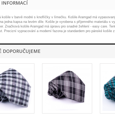
E INFORMACÍ
 košile v barvě modré s knoflíčky v límečku. Košile Aramgad má vypasovaný st
na jedna kapsa na levém díle. Košile je vyrobena s příjemného materiálu s
ter. Značková košile Aramgad má úpravu pro snadné žehlení - easy care. Ten
st. Precizní vypracování a moderní fazona je standardem pro pánské košile 
É DOPORUČUJEME