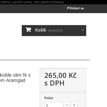
Přihlásit se
Košík
(prázdný)
265,00 Kč
šile slim fit s
vem Aramgad
s DPH
Počet