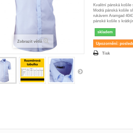
Kvalitní pánská košile
Modrá pánská košile sl
rukávem Aramgad 404
pánské košile s krátk
skladem
Zobrazit větší
Upozornění: posled
Tisk