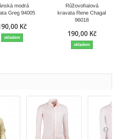
ánská modrá
Růžovofialová
ata Greg 94005
kravata Rene Chagal
96018
190,00 Kč
190,00 Kč
skladem
skladem