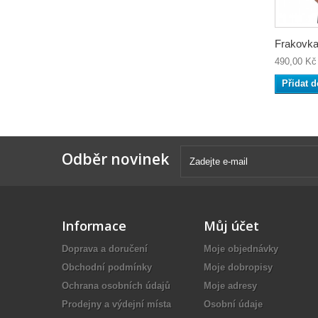
Frakovka.
490,00 Kč
Přidat d
Odběr novinek
Informace
Můj účet
Doprava a doručení
Moje objednávky
Obchodní podmínky
Moje dobropisy
Ochrana osobních údajů
Moje adresy
Prodejny a výdejní místa
Osobní údaje