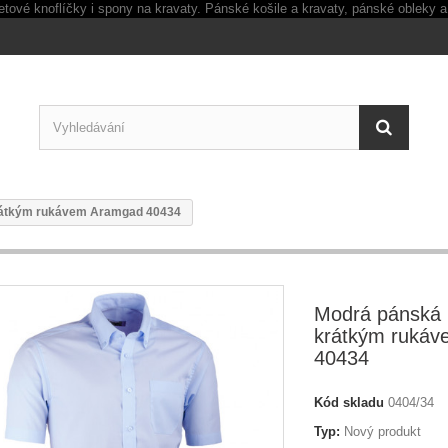
 krátkým rukávem Aramgad 40434
Modrá pánská ko
krátkým ruká
40434
Kód skladu
0404/34
Typ:
Nový produkt