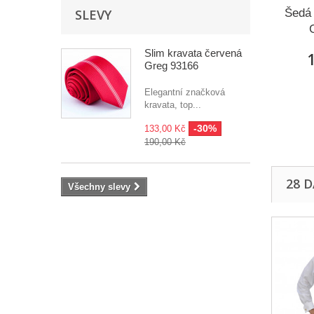
SLEVY
Šedá 
Slim kravata červená
1
Greg 93166
Elegantní značková
kravata, top...
-30%
133,00 Kč
190,00 Kč
28 
Všechny slevy