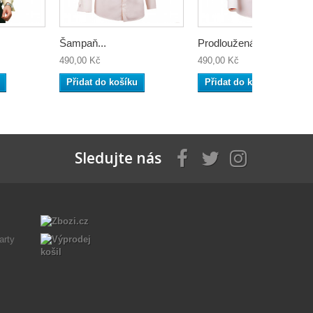
Šampaň...
Prodloužená...
490,00 Kč
490,00 Kč
Přidat do košíku
Přidat do košíku
Sledujte nás