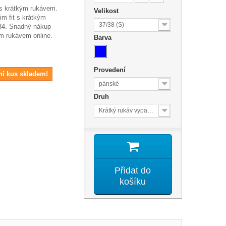
 s krátkým rukávem.
Velikost
im fit s krátkým
37/38 (S)
34. Snadný nákup
ým rukávem online.
Barva
Provedení
ní kus skladem!
pánské
Druh
Krátký rukáv vypasovaný střih
Přidat do
košíku