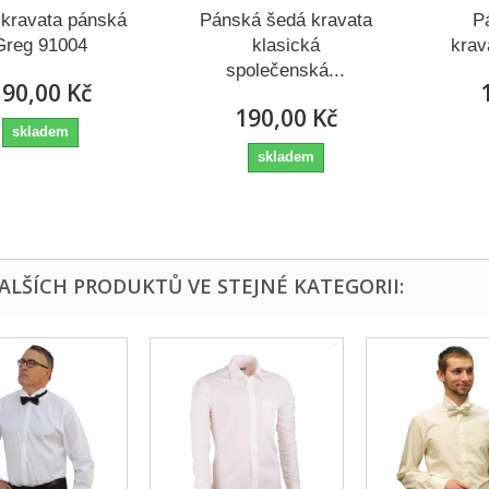
kravata pánská
Pánská šedá kravata
P
Greg 91004
klasická
krav
společenská...
90,00 Kč
190,00 Kč
skladem
skladem
DALŠÍCH PRODUKTŮ VE STEJNÉ KATEGORII: