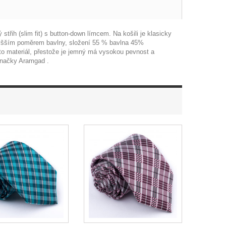
řih (slim fit) s button-down límcem. Na košili je klasicky
 vyšším poměrem bavlny, složení 55 % bavlna 45%
to materiál, přestože je jemný má vysokou pevnost a
značky Aramgad .