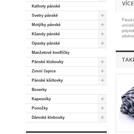
VÍC
Kalhoty pánské
Svetry pánské
Pánská
Motýlky pánské
umístě
polyes
Kšandy pánské
odolno
Opasky pánské
Manžetové knoflíčky
TAK
Pánské klobouky
Zimní čepice
Pánské kšiltovky
Boxerky
Kapesníky
Ponožky
Dámské klobouky