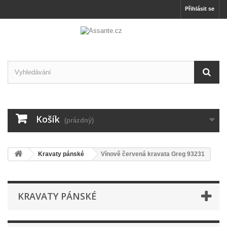
Přihlásit se
Košík
(prázdný)
Kravaty pánské
Vínově červená kravata Greg 93231
KRAVATY PÁNSKÉ