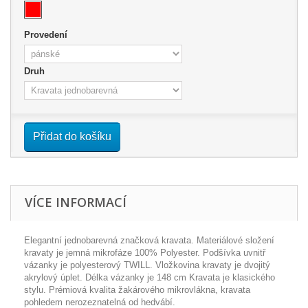
Provedení
Druh
Přidat do košíku
VÍCE INFORMACÍ
Elegantní jednobarevná značková kravata. Materiálové složení
kravaty je jemná mikrofáze 100% Polyester. Podšívka uvnitř
vázanky je polyesterový TWILL. Vložkovina kravaty je dvojitý
akrylový úplet. Délka vázanky je 148 cm Kravata je klasického
stylu. Prémiová kvalita žakárového mikrovlákna, kravata
pohledem nerozeznatelná od hedvábí.