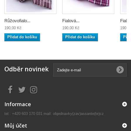
Růžovofialo...
Fialová...
Fialov
190,00 Kč
190,00 Kč
190,0
Přidat do košíku
Přidat do košíku
Přid
Odběr novinek
Informace
tel : +420 603 170 031 mail: objednavky(zav)assante(te)cz
Můj účet