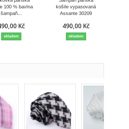
kovka pánská
Šampaň pánská
le 100 % bavlna
košile vypasovaná
šampaň...
Assante 30209
490,00 Kč
490,00 Kč
skladem
skladem