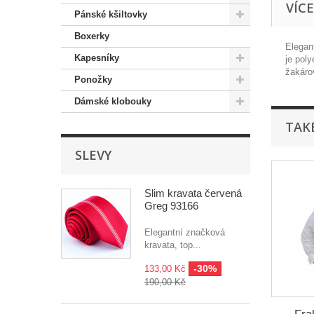
VÍC
Pánské kšiltovky
Boxerky
Elegan
Kapesníky
je pol
žakáro
Ponožky
Dámské klobouky
TAK
SLEVY
Slim kravata červená
Greg 93166
Elegantní značková
kravata, top...
-30%
133,00 Kč
190,00 Kč