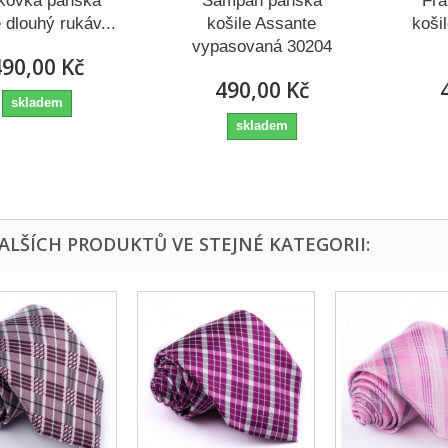
kovka pánská
Šampaň pánská
Fra
e dlouhý rukáv...
košile Assante
koši
vypasovaná 30204
90,00 Kč
490,00 Kč
skladem
skladem
DALŠÍCH PRODUKTŮ VE STEJNÉ KATEGORII: