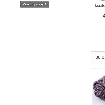
Fra
Všechny slevy
košil
4
30 