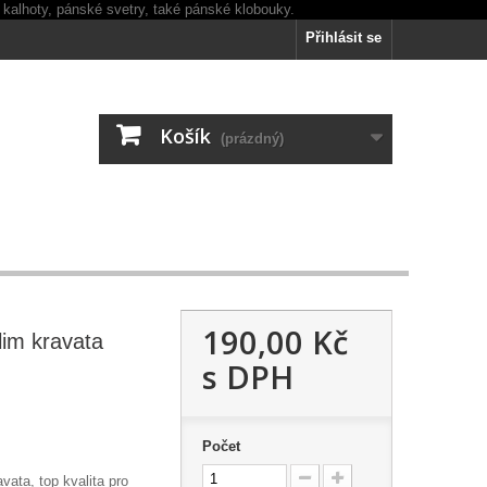
Přihlásit se
Košík
(prázdný)
190,00 Kč
im kravata
s DPH
Počet
vata, top kvalita pro