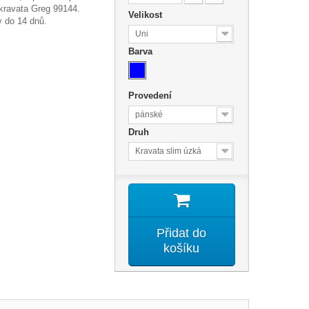
kravata Greg 99144.
Velikost
 do 14 dnů.
Uni
Barva
Provedení
pánské
Druh
Kravata slim úzká
Přidat do
košíku