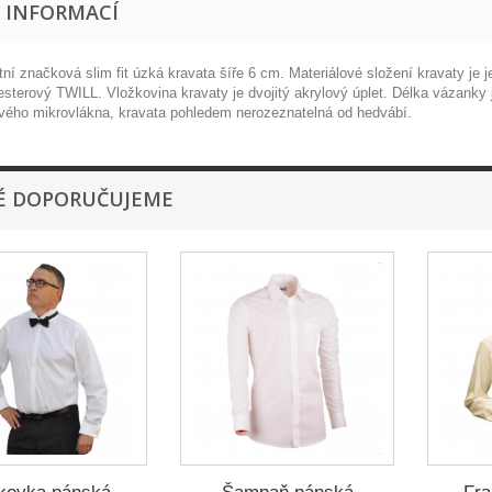
E INFORMACÍ
tní značková slim fit úzká kravata šíře 6 cm. Materiálové složení kravaty j
yesterový TWILL. Vložkovina kravaty je dvojitý akrylový úplet. Délka vázanky 
vého mikrovlákna, kravata pohledem nerozeznatelná od hedvábí.
É DOPORUČUJEME