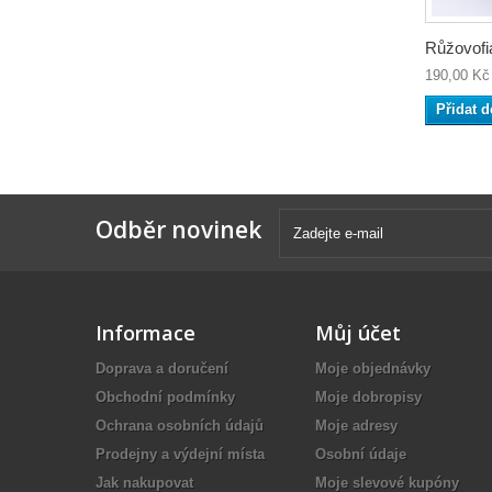
Růžovofia
190,00 Kč
Přidat d
Odběr novinek
Informace
Můj účet
Doprava a doručení
Moje objednávky
Obchodní podmínky
Moje dobropisy
Ochrana osobních údajů
Moje adresy
Prodejny a výdejní místa
Osobní údaje
Jak nakupovat
Moje slevové kupóny