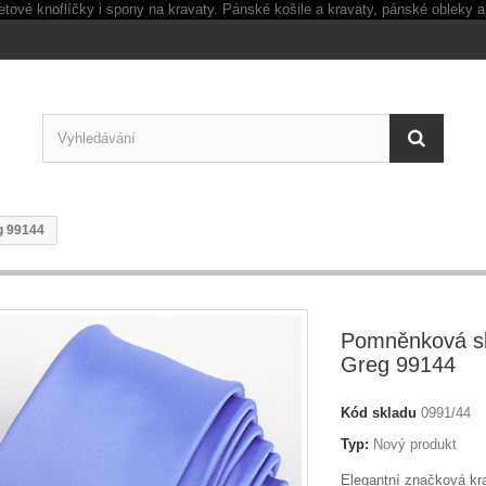
g 99144
Pomněnková sl
Greg 99144
Kód skladu
0991/44
Typ:
Nový produkt
Elegantní značková kra